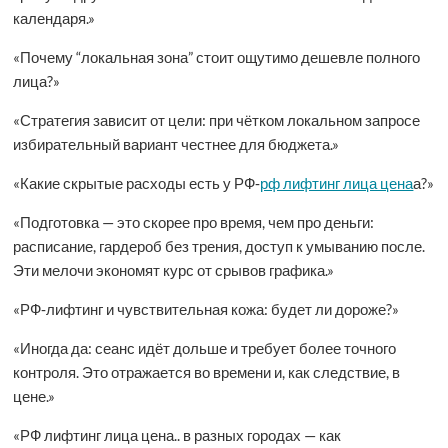
календаря.»
«Почему “локальная зона” стоит ощутимо дешевле полного
лица?»
«Стратегия зависит от цели: при чётком локальном запросе
избирательный вариант честнее для бюджета.»
«Какие скрытые расходы есть у РФ‑
рф лифтинг лица цена
а?»
«Подготовка — это скорее про время, чем про деньги:
расписание, гардероб без трения, доступ к умыванию после.
Эти мелочи экономят курс от срывов графика.»
«РФ‑лифтинг и чувствительная кожа: будет ли дороже?»
«Иногда да: сеанс идёт дольше и требует более точного
контроля. Это отражается во времени и, как следствие, в
цене.»
«РФ лифтинг лица цена.. в разных городах — как